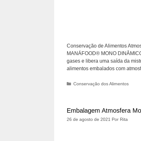
Conservação de Alimentos Atmosf
MANÁFOOD® MONO DINÂMICO O m
gases e libera uma saída da mist
alimentos embalados com atmos
Categorias
Conservação dos Alimentos
Embalagem Atmosfera M
26 de agosto de 2021
Por
Rita