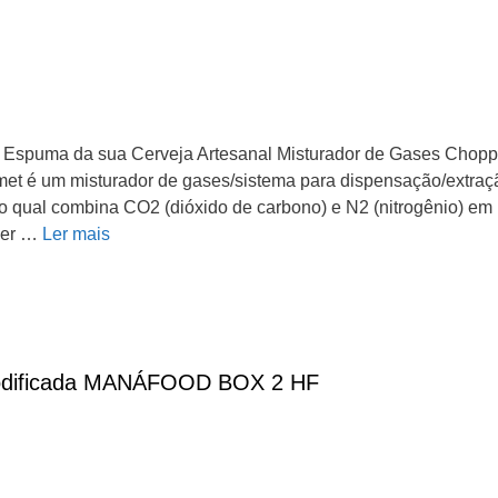
a Espuma da sua Cerveja Artesanal Misturador de Gases Ch
m misturador de gases/sistema para dispensação/extração
, o qual combina CO2 (dióxido de carbono) e N2 (nitrogênio) em 
ger …
Ler mais
odificada MANÁFOOD BOX 2 HF