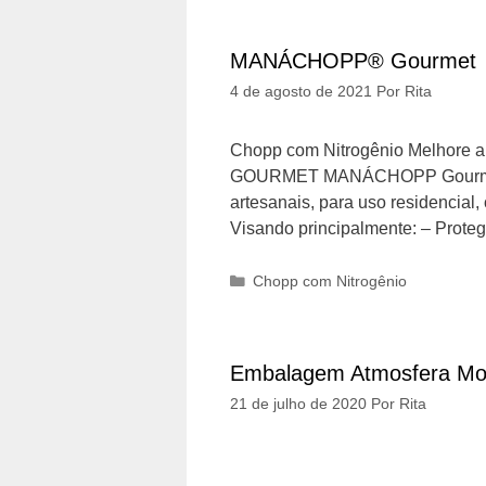
MANÁCHOPP® Gourmet
4 de agosto de 2021
Por
Rita
Chopp com Nitrogênio Melhore 
GOURMET MANÁCHOPP Gourmet é u
artesanais, para uso residencial
Visando principalmente: – Prote
Categorias
Chopp com Nitrogênio
Embalagem Atmosfera M
21 de julho de 2020
Por
Rita