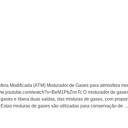
era Modificada (ATM) Misturador de Gases para atmosfera mo
.youtube.com/watch?v=BeM1PbZnnTc O misturador de gas
 gases e libera duas saídas, das misturas de gases, com propo
 Estas misturas de gases são utilizadas para conservação de 