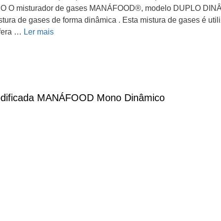
misturador de gases MANÁFOOD®, modelo DUPLO DINÂMICO,
stura de gases de forma dinâmica . Esta mistura de gases é uti
fera …
Ler mais
odificada MANÁFOOD Mono Dinâmico