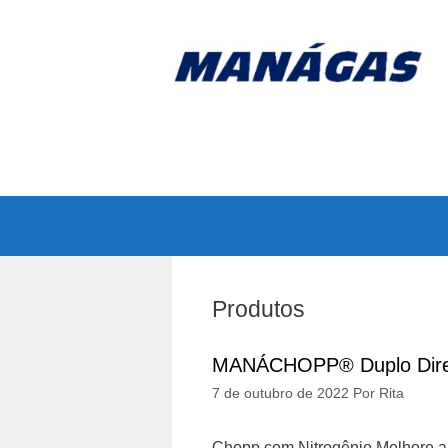
Pular
para
o
conteúdo
Produtos
MANÁCHOPP® Duplo Dire
7 de outubro de 2022
Por
Rita
Chopp com Nitrogênio Melhore 