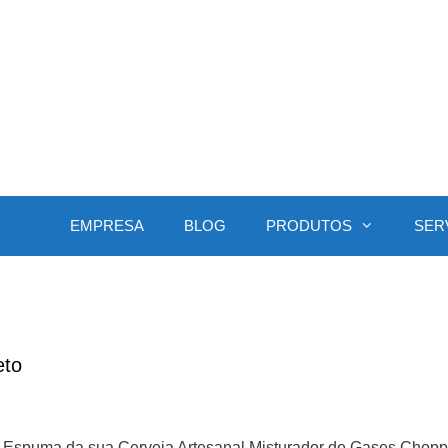
EMPRESA
BLOG
PRODUTOS
SER
to
a Espuma da sua Cerveja Artesanal Misturador de Gases Ch