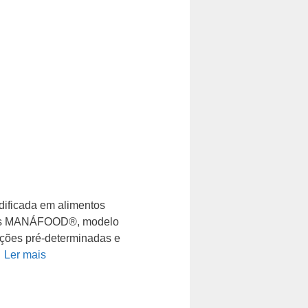
dificada em alimentos
es MANÁFOOD®, modelo
rções pré-determinadas e
…
Ler mais