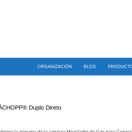
ORGANIZACIÓN
BLOG
PRODUCT
ÁCHOPP® Duplo Direto
Mejora la espuma de la cerveza Mezclador de Gas para Cerveza