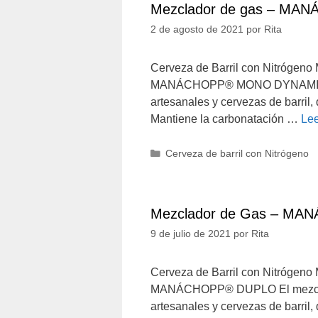
Mezclador de gas – MA
2 de agosto de 2021
por
Rita
Cerveza de Barril con Nitrógeno 
MANÁCHOPP® MONO DYNAMIC El 
artesanales y cervezas de barril,
Mantiene la carbonatación …
Le
Categorías
Cerveza de barril con Nitrógeno
Mezclador de Gas – MA
9 de julio de 2021
por
Rita
Cerveza de Barril con Nitrógeno 
MANÁCHOPP® DUPLO El mezclado
artesanales y cervezas de barril,