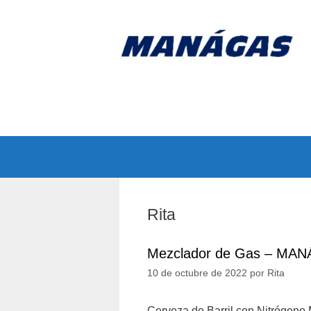
Saltar
al
contenido
Rita
Mezclador de Gas – MAN
10 de octubre de 2022
por
Rita
Cerveza de Barril con Nitrógeno 