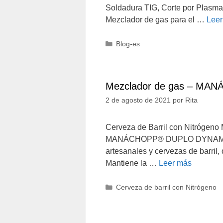
Soldadura TIG, Corte por Plas
Mezclador de gas para el …
Leer
Categorías
Blog-es
Mezclador de gas – MA
2 de agosto de 2021
por
Rita
Cerveza de Barril con Nitrógeno 
MANÁCHOPP® DUPLO DYNAMIC El
artesanales y cervezas de barril,
Mantiene la …
Leer más
Categorías
Cerveza de barril con Nitrógeno