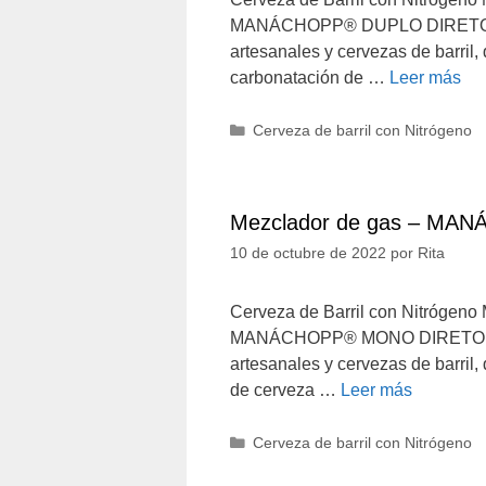
MANÁCHOPP® DUPLO DIRETO El 
artesanales y cervezas de barril,
carbonatación de …
Leer más
Categorías
Cerveza de barril con Nitrógeno
Mezclador de gas – MAN
10 de octubre de 2022
por
Rita
Cerveza de Barril con Nitrógeno 
MANÁCHOPP® MONO DIRETO El m
artesanales y cervezas de barril
de cerveza …
Leer más
Categorías
Cerveza de barril con Nitrógeno