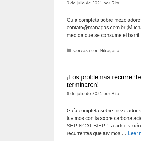
9 de julio de 2021
por
Rita
Guía completa sobre mezcladores 
contato@managas.com.br ¡Mucha e
medida que se consume el barril d
Categorías
Cerveza con Nitrógeno
¡Los problemas recurrente
terminaron!
6 de julio de 2021
por
Rita
Guía completa sobre mezcladores
tuvimos con la sobre carbonata
SERINGAL BIER “La adquisición 
recurrentes que tuvimos …
Leer 