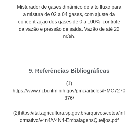
Misturador de gases dinâmico de alto fluxo para
a mistura de 02 a 04 gases, com ajuste da
concentração dos gases de 0 a 100%, controle
da vazão e pressão de saída. Vazão de até 22
m3/h.
9.
Referências Bibliográficas
(1)
https://www.ncbi.nlm.nih.gov/pmc/articles/PMC7270
376/
(2)https://ital.agricultura.sp.gov.br/arquivos/cetea/inf
ormativo/v4n4/V4N4-EmbalagensQueijos.pdf